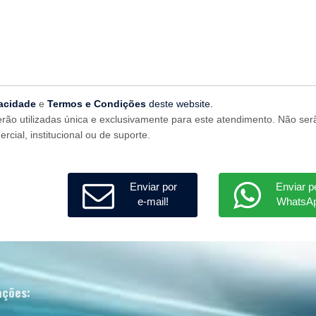
vacidade
e
Termos e Condições
deste website.
erão utilizadas única e exclusivamente para este atendimento. Não ser
rcial, institucional ou de suporte.
Enviar por
Enviar p
e-mail!
WhatsAp
ações: