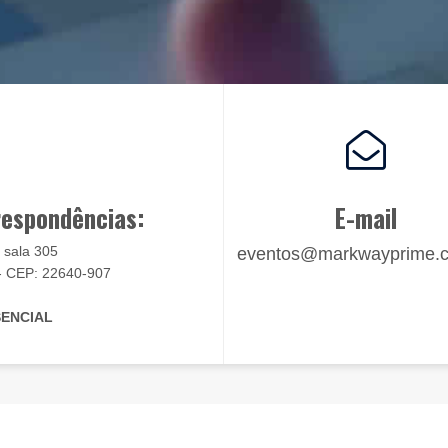
respondências:
E-mail
 sala 305
eventos@markwayprime.c
J - CEP: 22640-907
ENCIAL