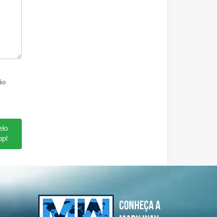
ão
elo
p!